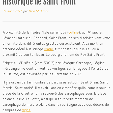
Historique de Saint Front
31 août 2016
par
Dico St-Front
A proximité de la rivière l’Isle sur un puy (
colline
), au IV° siècle,
l’évangélisateur du Périgord, Saint Front, et ses disciples vont vivre
en ermite dans différentes grottes qui existaient. A sa mort, un
oratoire dédié à la Vierge
Marie
, fut construit sur le lieu ou à
proximité de son tombeau. Le bourg a le nom de Puy Saint Front.
Erigée au VI° siècle (vers 530 ?) par l’évêque Chronope, l’église
mérovingienne dont on voit les vestiges sur la façade à l’entrée de
la Clautre, est dévastée par les Sarrazins en 732.
Il y avait un certain nombre de paroisses autour : Saint Silain, Saint
Martin, Saint André. Il y avait l’ancien cimetière gallo-romain sous la
place de la Clautre ; on a retrouvé des sarcophages sous la place
et dans la rue Taillefer, ainsi qu’un tout petit morceau de
sarcophage de marbre blanc dans la rue Saigne avec des décors de
pampres de
vigne
.