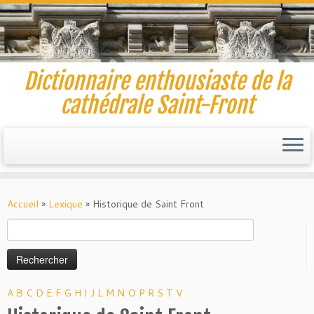
Dictionnaire enthousiaste de la
cathédrale Saint-Front
Skip
to
Accueil
»
Lexique
»
Historique de Saint Front
content
Rechercher :
A
B
C
D
E
F
G
H
I
J
L
M
N
O
P
R
S
T
V