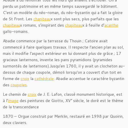
Abadie a dû remonter tous les murs qui allaient s’écrouler. On a
perdu un patrimoine et en même temps sauvegardé le bâtiment.
C’est un modèle du néo-roman, du néo-byzantin qui a fait la gloire
de St Front. Les
chapiteau
x sont plus secs, plus parfaits que les
chapiteau
x romans, s’inspirant des
chapiteau
x à feuille d’
acanthe
gallo-romains.
Abadie commence par la terrasse du Thouin ; Catoire avait
commencé à faire quelques travaux. Il respecte l’ancien plan au sol,
mais il modifie l’aspect extérieur en lui donnant plus de grâce ; 17
gracieux lanternons, invente les pans pyramidions (pyramides
surmontés de lanternons).Jusqu’en 1760, il y avait un clocheton au-
dessus de chaque coupole, démoli lorsqu’on a couvert d’un toit en
forme de
croix
la
cathédrale
. Abadie accentue le caractère byzantin
des
coupoles
.
Le chemin de
croix
de J. E. Lafon, classé monument historique, est
à l’
image
des peintures de Giotto, XV° siècle, le doré est le thème
de la transcendance
1870 – Orgue construit par Merklin, restauré en 1998 par Quoirin,
deux claviers.