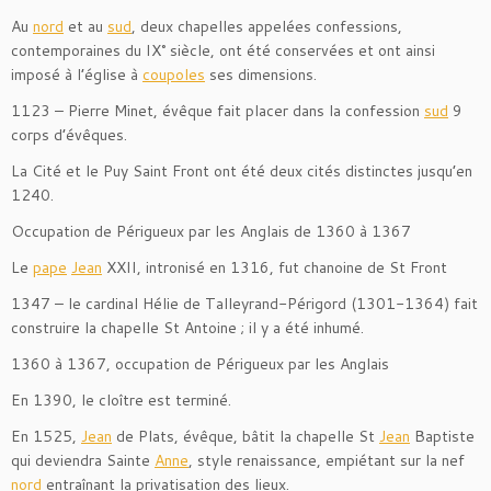
Au
nord
et au
sud
, deux chapelles appelées confessions,
contemporaines du IX° siècle, ont été conservées et ont ainsi
imposé à l’église à
coupoles
ses dimensions.
1123 – Pierre Minet, évêque fait placer dans la confession
sud
9
corps d’évêques.
La Cité et le Puy Saint Front ont été deux cités distinctes jusqu’en
1240.
Occupation de Périgueux par les Anglais de 1360 à 1367
Le
pape
Jean
XXII, intronisé en 1316, fut chanoine de St Front
1347 – le cardinal Hélie de Talleyrand-Périgord (1301-1364) fait
construire la chapelle St Antoine ; il y a été inhumé.
1360 à 1367, occupation de Périgueux par les Anglais
En 1390, le cloître est terminé.
En 1525,
Jean
de Plats, évêque, bâtit la chapelle St
Jean
Baptiste
qui deviendra Sainte
Anne
, style renaissance, empiétant sur la nef
nord
entraînant la privatisation des lieux.