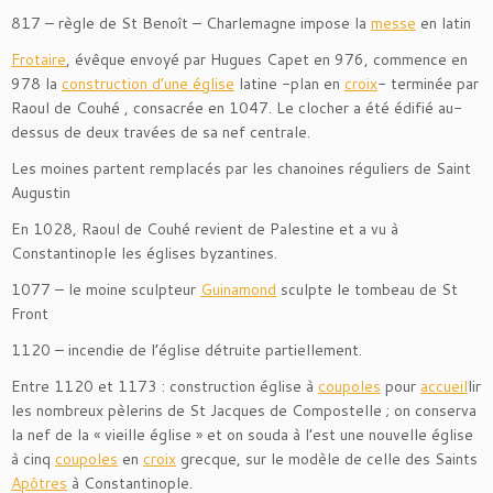
817 – règle de St Benoît – Charlemagne impose la
messe
en latin
Frotaire
, évêque envoyé par Hugues Capet en 976, commence en
978 la
construction d’une église
latine -plan en
croix
- terminée par
Raoul de Couhé , consacrée en 1047. Le clocher a été édifié au-
dessus de deux travées de sa nef centrale.
Les moines partent remplacés par les chanoines réguliers de Saint
Augustin
En 1028, Raoul de Couhé revient de Palestine et a vu à
Constantinople les églises byzantines.
1077 – le moine sculpteur
Guinamond
sculpte le tombeau de St
Front
1120 – incendie de l’église détruite partiellement.
Entre 1120 et 1173 : construction église à
coupoles
pour
accueil
lir
les nombreux pèlerins de St Jacques de Compostelle ; on conserva
la nef de la « vieille église » et on souda à l’est une nouvelle église
à cinq
coupoles
en
croix
grecque, sur le modèle de celle des Saints
Apôtres
à Constantinople.