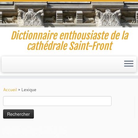
Dictionnaire enthousiaste de la
cathédrale Saint-Front
Skip
to
Accueil
»
Lexique
content
Rechercher :
Archives : Lexique