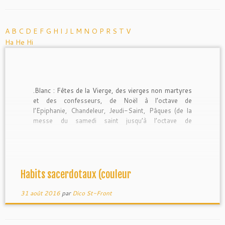
A
B
C
D
E
F
G
H
I
J
L
M
N
O
P
R
S
T
V
Ha
He
Hi
.Blanc : Fêtes de la Vierge, des vierges non martyres
et des confesseurs, de Noël à l’octave de
l’Epiphanie, Chandeleur, Jeudi-Saint, Pâques (de la
messe du samedi saint jusqu’à l’octave de
l’Ascension, Ascension, Dédicace des églises, Saint
Jean évangéliste, conversion de Saint Paul, chaire de
Saint Pierre, Nativité de Saint Jean […]
Habits sacerdotaux (couleur
31 août 2016
par
Dico St-Front