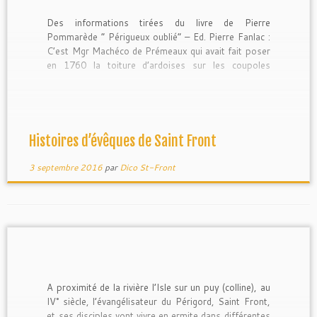
Des informations tirées du livre de Pierre
Pommarède ” Périgueux oublié” – Ed. Pierre Fanlac :
C’est Mgr Machéco de Prémeaux qui avait fait poser
en 1760 la toiture d’ardoises sur les coupoles
délabrées de la cathédrale. Les restes de l’ancienne
abbaye étaient le siège de l’évêché ; Mgr Le Boux,
Mgr de […]
Histoires d’évêques de Saint Front
3 septembre 2016
par
Dico St-Front
A proximité de la rivière l’Isle sur un puy (colline), au
IV° siècle, l’évangélisateur du Périgord, Saint Front,
et ses disciples vont vivre en ermite dans différentes