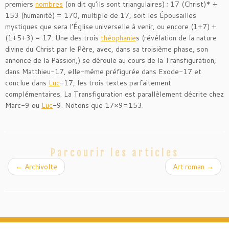
premiers
nombres
(on dit qu’ils sont triangulaires) ; 17 (Christ)* +
153 (humanité) = 170, multiple de 17, soit les Épousailles
mystiques que sera l’Église universelle à venir, ou encore (1+7) +
(1+5+3) = 17. Une des trois
théophanie
s (révélation de la nature
divine du Christ par le Père, avec, dans sa troisième phase, son
annonce de la Passion,) se déroule au cours de la Transfiguration,
dans Matthieu-17, elle-même préfigurée dans Exode-17 et
conclue dans
Luc
-17, les trois textes parfaitement
complémentaires. La Transfiguration est parallèlement décrite chez
Marc-9 ou
Luc
-9. Notons que 17×9=153.
Parcourir les articles
←
Archivolte
Art roman
→