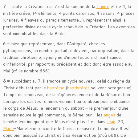
7
= toute la Création, car 7 est la somme de la
Trinité
et de 4, la
matière créée, (4 éléments, 4 points cardinaux, 4 saisons, 4 phases
lunaires, 4 fleuves du paradis terrestre…), représentant ainsi la
perfection divine dans le cycle achevé de la Création. Les exemples
sont innombrables dans la Bible.
6
= bien que représentant, dans l’Antiquité, chez les
pythagoriciens, un nombre parfait, il devient, par opposition, dans la
tradition chrétienne, synonyme d’imperfection, d’insuffisance,
d’infériorité, par rapport au précédent et doit donc être associé au
Mal (cf. le nombre 666).
8
= succédant au 7, il amorce un cycle nouveau, celui du règne du
Christ débutant par le
baptême
(
baptistères
souvent octogonaux).
Temps du renouveau, de la régénérescence et de la Résurrection.
Lorsque les saintes femmes viennent au tombeau pour embaumer
le corps de Jésus, le lendemain du sabbat – le premier jour d’une
semaine nouvelle qui commence, le 8ème jour – les
anges
de
lumière leur indiquent que Jésus n’est plus là et dans
Jean
-20,
Marie
-Madeleine rencontre le Christ ressuscité. Le nombre 8 est
donc bien associé au Christ et à sa Résurrection (d’où 888). De