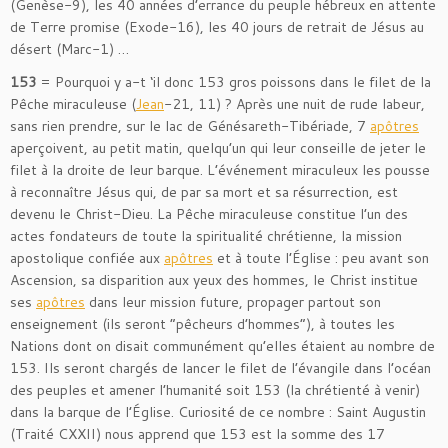
(Genèse-9), les 40 années d’errance du peuple hébreux en attente
de Terre promise (Exode-16), les 40 jours de retrait de Jésus au
désert (Marc-1) …
153
= Pourquoi y a-t ‘il donc 153 gros poissons dans le filet de la
Pêche miraculeuse (
Jean
-21, 11) ? Après une nuit de rude labeur,
sans rien prendre, sur le lac de Génésareth-Tibériade, 7
apôtres
aperçoivent, au petit matin, quelqu’un qui leur conseille de jeter le
filet à la droite de leur barque. L’événement miraculeux les pousse
à reconnaître Jésus qui, de par sa mort et sa résurrection, est
devenu le Christ-Dieu. La Pêche miraculeuse constitue l’un des
actes fondateurs de toute la spiritualité chrétienne, la mission
apostolique confiée aux
apôtres
et à toute l’Église : peu avant son
Ascension, sa disparition aux yeux des hommes, le Christ institue
ses
apôtres
dans leur mission future, propager partout son
enseignement (ils seront “pêcheurs d’hommes”), à toutes les
Nations dont on disait communément qu’elles étaient au nombre de
153. Ils seront chargés de lancer le filet de l’évangile dans l’océan
des peuples et amener l’humanité soit 153 (la chrétienté à venir)
dans la barque de l’Église. Curiosité de ce nombre : Saint Augustin
(Traité CXXII) nous apprend que 153 est la somme des 17