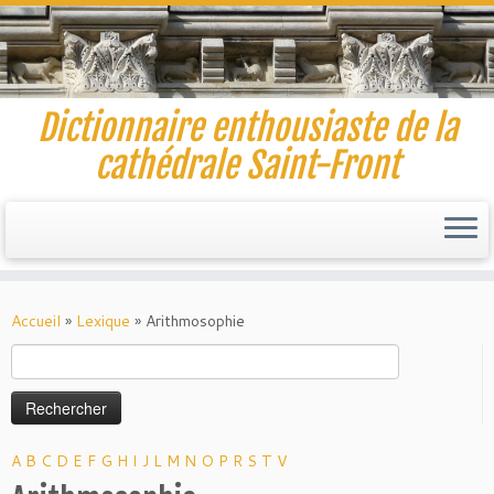
Dictionnaire enthousiaste de la
cathédrale Saint-Front
Skip
to
Accueil
»
Lexique
»
Arithmosophie
content
Rechercher :
A
B
C
D
E
F
G
H
I
J
L
M
N
O
P
R
S
T
V