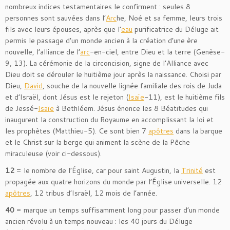
nombreux indices testamentaires le confirment : seules 8
personnes sont sauvées dans l’
Arc
he, Noé et sa femme, leurs trois
fils avec leurs épouses, après que l’
eau
purificatrice du Déluge ait
permis le passage d’un monde ancien à la création d’une ère
nouvelle, l’alliance de l’
arc
-en-ciel, entre Dieu et la terre (Genèse-
9,
13). La cérémonie de la circoncision, signe de l’Alliance avec
Dieu doit se dérouler le huitième jour après la naissance. Choisi par
Dieu,
David
, souche de la nouvelle lignée familiale des rois de Juda
et d’Israël, dont Jésus est le rejeton (
Isaïe
-11), est le huitième fils
de Jessé-
Isaïe
à Bethléem. Jésus énonce les 8 Béatitudes qui
inaugurent la construction du Royaume en accomplissant la loi et
les prophètes (Matthieu-5). Ce sont bien 7
apôtres
dans la barque
et le Christ sur la berge qui animent la scène de la Pêche
miraculeuse (voir ci-dessous).
12
= le nombre de l’Église, car pour saint Augustin, la
Trinité
est
propagée aux quatre horizons du monde par l’Église universelle. 12
apôtres
, 12 tribus d’Israël, 12 mois de l’année.
40
= marque un temps suffisamment long pour passer d’un monde
ancien révolu à un temps nouveau : les 40 jours du Déluge