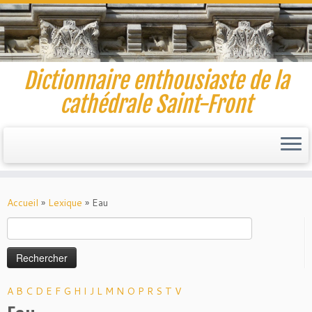
Dictionnaire enthousiaste de la
cathédrale Saint-Front
Skip
to
Accueil
»
Lexique
»
Eau
content
Rechercher :
A
B
C
D
E
F
G
H
I
J
L
M
N
O
P
R
S
T
V