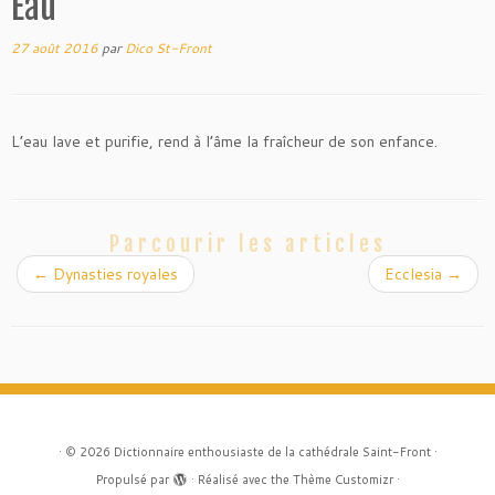
Eau
27 août 2016
par
Dico St-Front
L’eau lave et purifie, rend à l’âme la fraîcheur de son enfance.
Parcourir les articles
←
Dynasties royales
Ecclesia
→
·
© 2026
Dictionnaire enthousiaste de la cathédrale Saint-Front
·
Propulsé par
·
Réalisé avec the
Thème Customizr
·