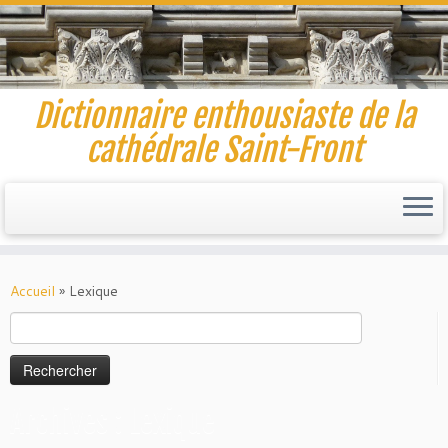
Dictionnaire enthousiaste de la
cathédrale Saint-Front
Skip
to
Accueil
»
Lexique
content
Rechercher :
Archives : Lexique