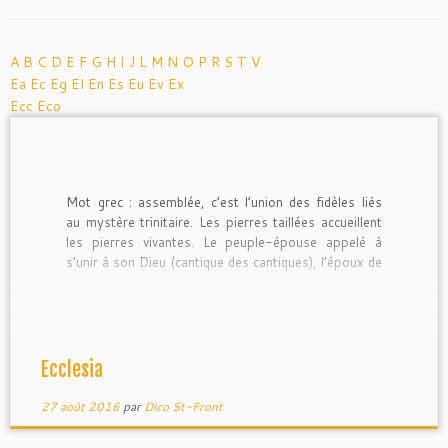
A
B
C
D
E
F
G
H
I
J
L
M
N
O
P
R
S
T
V
Ea
Ec
Eg
El
En
Es
Eu
Ev
Ex
Ecc
Eco
Mot grec : assemblée, c’est l’union des fidèles liés
au mystère trinitaire. Les pierres taillées accueillent
les pierres vivantes. Le peuple-épouse appelé à
s’unir à son Dieu (cantique des cantiques), l’époux de
cette épouse est le Fils incarné pour qui le Père a
préparé les noces (Mt 22.2) Dans l’Apocalypse,
l’église […]
Ecclesia
27 août 2016
par
Dico St-Front