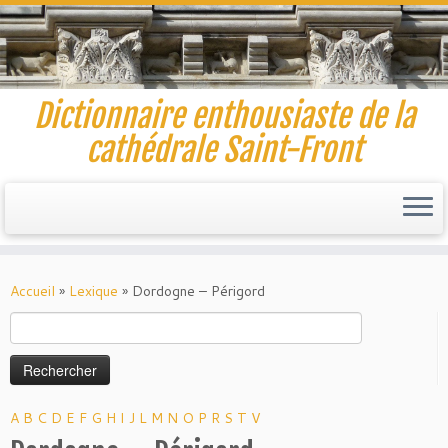
Dictionnaire enthousiaste de la
cathédrale Saint-Front
Skip
to
Accueil
»
Lexique
»
Dordogne – Périgord
content
Rechercher :
A
B
C
D
E
F
G
H
I
J
L
M
N
O
P
R
S
T
V