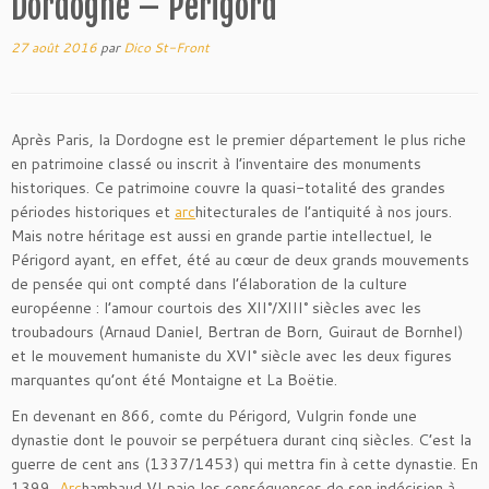
Dordogne – Périgord
27 août 2016
par
Dico St-Front
Après Paris, la Dordogne est le premier département le plus riche
en patrimoine classé ou inscrit à l’inventaire des monuments
historiques. Ce patrimoine couvre la quasi-totalité des grandes
périodes historiques et
arc
hitecturales de l’antiquité à nos jours.
Mais notre héritage est aussi en grande partie intellectuel, le
Périgord ayant, en effet, été au cœur de deux grands mouvements
de pensée qui ont compté dans l’élaboration de la culture
européenne : l’amour courtois des XII°/XIII° siècles avec les
troubadours (Arnaud Daniel, Bertran de Born, Guiraut de Bornhel)
et le mouvement humaniste du XVI° siècle avec les deux figures
marquantes qu’ont été Montaigne et La Boëtie.
En devenant en 866, comte du Périgord, Vulgrin fonde une
dynastie dont le pouvoir se perpétuera durant cinq siècles. C’est la
guerre de cent ans (1337/1453) qui mettra fin à cette dynastie. En
1399,
Arc
hambaud VI paie les conséquences de son indécision à