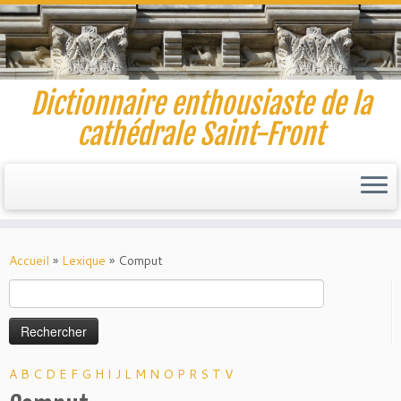
Dictionnaire enthousiaste de la
cathédrale Saint-Front
Skip
to
Accueil
»
Lexique
»
Comput
content
Rechercher :
A
B
C
D
E
F
G
H
I
J
L
M
N
O
P
R
S
T
V