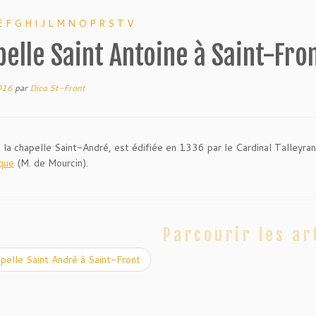
E
F
G
H
I
J
L
M
N
O
P
R
S
T
V
elle Saint Antoine à Saint-Fro
016
par
Dico St-Front
la chapelle Saint-André, est édifiée en 1336 par le Cardinal Talleyran
ique
(M. de Mourcin).
Parcourir les ar
elle Saint André à Saint-Front