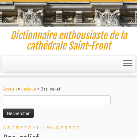
Dictionnaire enthousiaste de la
cathédrale Saint-Front
Skip
to
Accueil
»
Lexique
»
Bas-relief
content
Rechercher :
A
B
C
D
E
F
G
H
I
J
L
M
N
O
P
R
S
T
V