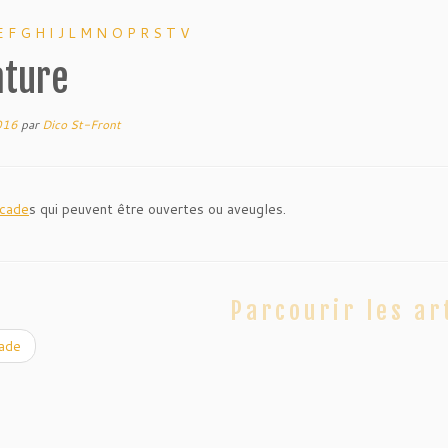
E
F
G
H
I
J
L
M
N
O
P
R
S
T
V
ature
016
par
Dico St-Front
rcade
s qui peuvent être ouvertes ou aveugles.
Parcourir les ar
ade